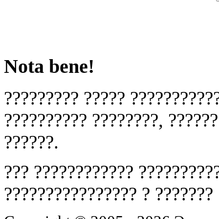
Nota bene!
????????? ????? ???????????
?????????? ????????, ??????
??????.
??? ???????????? ??????????
???????????????? ? ???????