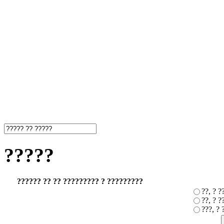
?????
?????? ?? ?? ????????? ? ?????????
??, ? 
??, ? ?
???, ?