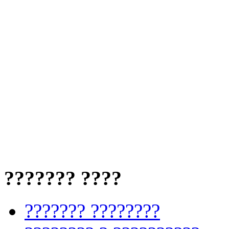
??????? ????
??????? ????????