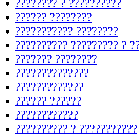
???????? ? ??????????
?????? ????????
??????????? ????????
?????????? ????????? ? ?
??????? ????????
??????????????
?????????????
?????? ??????
????????????
?????????? ? ???????????