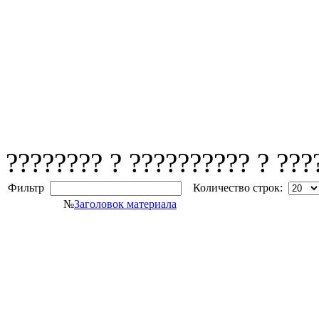
???????? ? ?????????? ? ???
Фильтр
Количество строк:
№
Заголовок материала