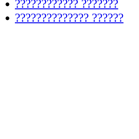
???????????? ???????
?????????????? ??????