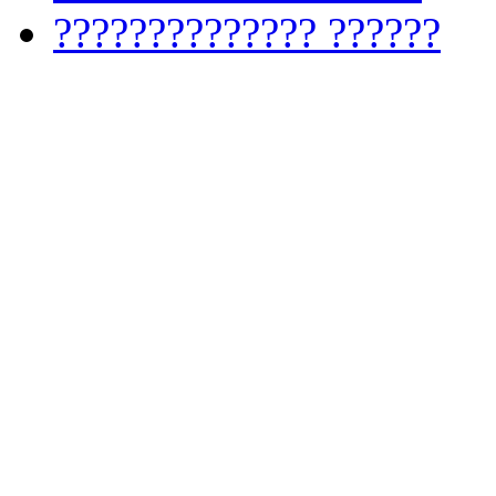
?????????????? ??????