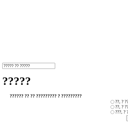
?????
?????? ?? ?? ????????? ? ?????????
??, ? 
??, ? ?
???, ?