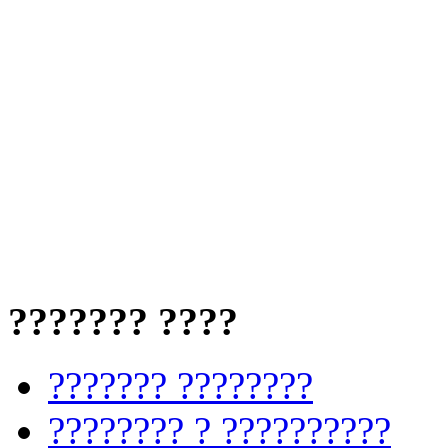
??????? ????
??????? ????????
???????? ? ??????????