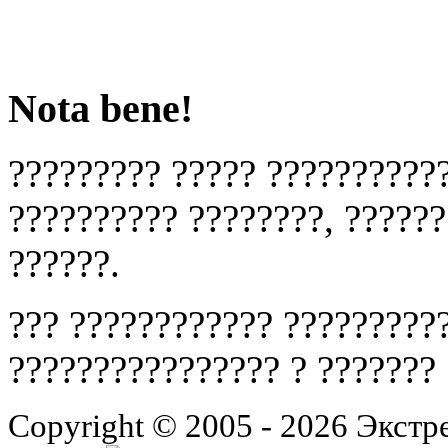
Nota bene!
????????? ????? ???????????
?????????? ????????, ??????
??????.
??? ???????????? ??????????
???????????????? ? ???????
Copyright © 2005 - 2026 Экст