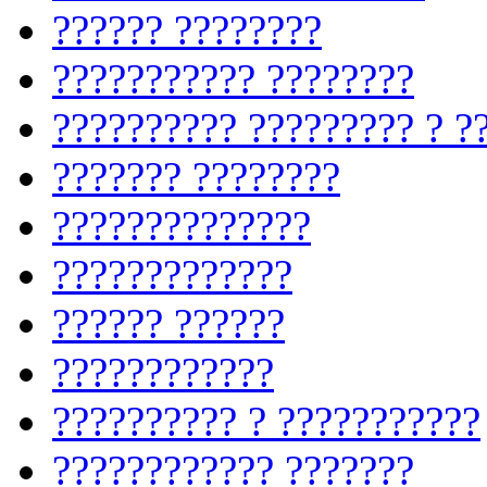
?????? ????????
??????????? ????????
?????????? ????????? ? ?
??????? ????????
??????????????
?????????????
?????? ??????
????????????
?????????? ? ???????????
???????????? ???????