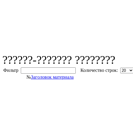
??????-??????? ????????
Фильтр
Количество строк:
№
Заголовок материала