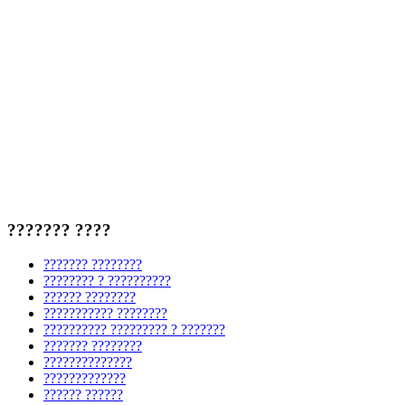
??????? ????
??????? ????????
???????? ? ??????????
?????? ????????
??????????? ????????
?????????? ????????? ? ???????
??????? ????????
??????????????
?????????????
?????? ??????