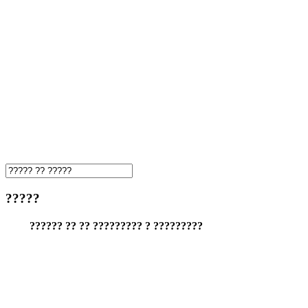
?????
?????? ?? ?? ????????? ? ?????????