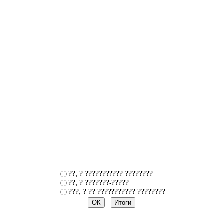
??, ? ??????????? ????????
??, ? ???????-?????
???, ? ?? ??????????? ????????