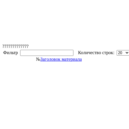
?????????????
Фильтр
Количество строк:
№
Заголовок материала