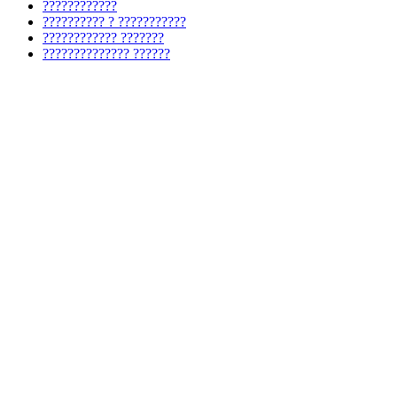
????????????
?????????? ? ???????????
???????????? ???????
?????????????? ??????